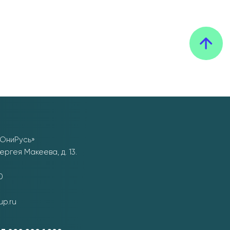
ЮниРусь»
ергея Макеева, д. 13.
0
up.ru