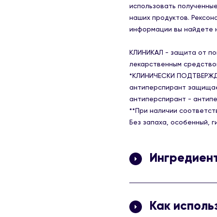
использовать полученные
наших продуктов. Рексон
информации вы найдете н
КЛИНИКАЛ - защита от по
лекарственным средство
*КЛИНИЧЕСКИ ПОДТВЕРЖДЕ
антиперспирант защищает
антиперспирант - антипе
**При наличии соответст
Без запаха, особенный, 
Ингредиен
Isobutane, Propane, Alumi
Butyl Ether, Butane, Calci
Как исполь
Hectorite , Propylene Carb