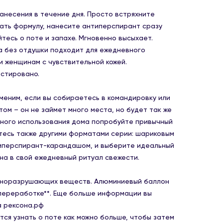
анесения в течение дня. Просто встряхните
ать формулу, нанесите антиперспирант сразу
тесь о поте и запахе. Мгновенно высыхает.
 без отдушки подходит для ежедневного
и женщинам с чувствительной кожей.
стировано.
меним, если вы собираетесь в командировку или
ом – он не займет много места, но будет так же
ного использования дома попробуйте привычный
йтесь также другими форматами серии: шариковым
иперспирант-карандашом, и выберите идеальный
на в свой ежедневный ритуал свежести.
оноразрушающих веществ. Алюминиевый баллон
переработке**. Еще больше информации вы
а рексона.рф
тся узнать о поте как можно больше, чтобы затем