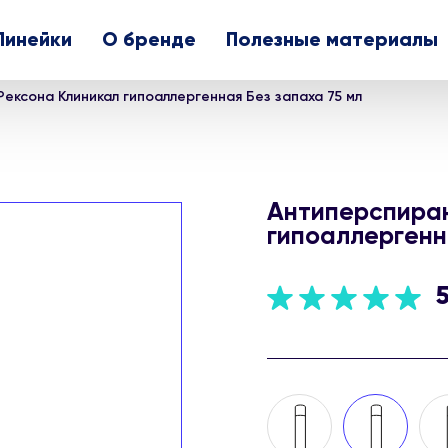
Линейки
О бренде
Полезные материалы
ексона Клиникал гипоаллергенная Без запаха 75 мл
Антиперспиран
гипоаллергенн