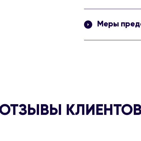
Встряхните баллон. Распы
подмышек с расстояния 15
Меры пред
ОГНЕОПАСНО! Предохранят
нагревания свыше 50 0С. 
раскаленных предметов.
кожу. Прекратить исполь
коже. Избегать попадания
распыления. Применять т
Баллон под давлением. Н
деформировать, не разби
использования. Утилизиро
ОТЗЫВЫ КЛИЕНТО