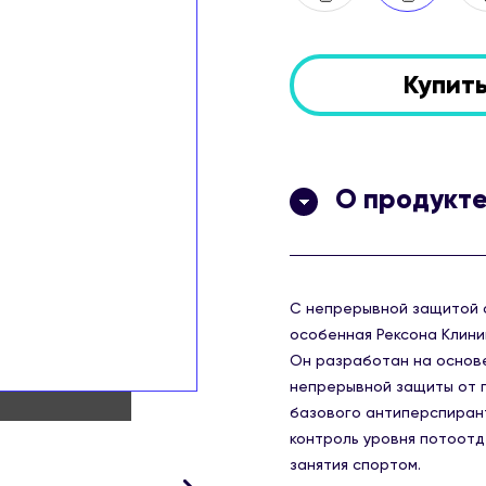
Купит
О продукт
С непрерывной защитой о
особенная Рексона Клини
Он разработан на основ
непрерывной защиты от п
базового антиперспирант
контроль уровня потоотде
занятия спортом.