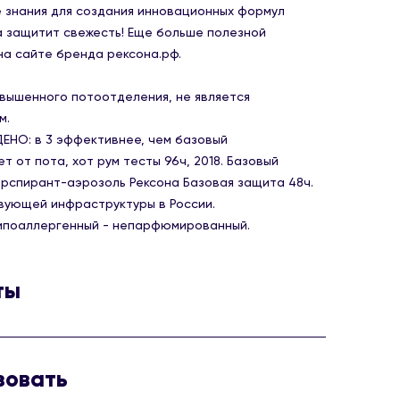
 знания для создания инновационных формул
а защитит свежесть! Еще больше полезной
а сайте бренда рексона.рф.
вышенного потоотделения, не является
м.
НО: в 3 эффективнее, чем базовый
 от пота, хот рум тесты 96ч, 2018. Базовый
рспирант-аэрозоль Рексона Базовая защита 48ч.
вующей инфраструктуры в России.
гипоаллергенный - непарфюмированный.
ты
num Sesqiuhlorohydrate, Cyclopentasiloxane, PPG-14
um Chloride, Glycine, Dimethiconol , Disteardimonium
зовать
onate , Aqua , BHT.