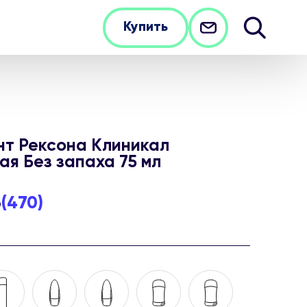
Купить
т Рексона Клиникал
ая Без запаха 75 мл
5
(
470
)