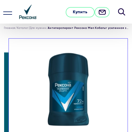
Купить
Главная
/
Каталог
/
Для мужчин
/
Антиперспирант Рексона Men Кобальт усиленная защита 72 часа уверенности 50 мл