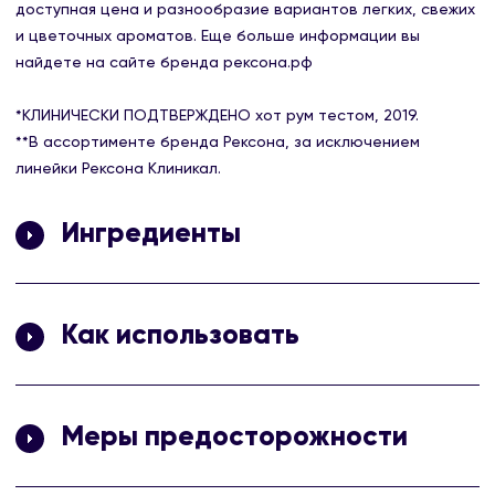
доступная цена и разнообразие вариантов легких, свежих
и цветочных ароматов. Еще больше информации вы
найдете на сайте бренда рексона.рф
*КЛИНИЧЕСКИ ПОДТВЕРЖДЕНО хот рум тестом, 2019.
**В ассортименте бренда Рексона, за исключением
линейки Рексона Клиникал.
Ингредиенты
Aluminum Zirconium Tetrachlorohydrex GLY, Isopropyl
Palmitate, Stearyl Alcohol, Cyclopentasiloxane, PPG-14 Butyl
Как использовать
Ether, Paraffinum Liquidum, Talc, Hydrogenated Castor Oil,
Parfum, Steareth-100, BHT, Sodium Starch Octenylsuccinate,
Поверните основание контейнера и проведите
Maltodextrin, Hydrolyzed Corn Starch Octenylsuccinate,
«карандашом» по чистой и сухой коже подмышек.
Tocopherol, Silica, Citral, Citronellol, Coumarin, Geraniol,
Меры предосторожности
Hydroxycitronellal, Limonene, Linalool.