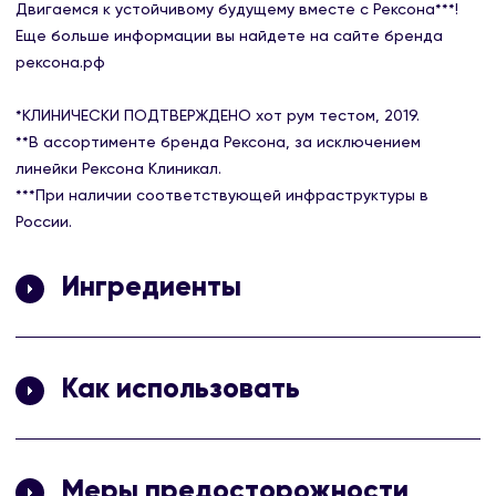
Двигаемся к устойчивому будущему вместе с Рексона***!
Еще больше информации вы найдете на сайте бренда
рексона.рф
*КЛИНИЧЕСКИ ПОДТВЕРЖДЕНО хот рум тестом, 2019.
**В ассортименте бренда Рексона, за исключением
линейки Рексона Клиникал.
***При наличии соответствующей инфраструктуры в
России.
Ингредиенты
Aqua, Aluminum Sesquichlorohydrate, Glycerin, Steareth-2,
PPG-15 Stearyl Ether, Parfum, Calcium Chloride, Glycine,
Как использовать
Steareth-20, Disodium EDTA, Caprylic/Capric Triglyceride, BHT,
Hydrated Silica, Gelatin Crosspolymer, Sodium Benzoate,
Проведите роликом 2-3 раза вверх и вниз по чистой и
Cellulose Gum, Alpha-Isomethyl Ionone, Benzyl Alcohol,
сухой коже подмышек.
Benzyl Salicylate, Citronellol, Geraniol, Hexyl Cinnamal,
Меры предосторожности