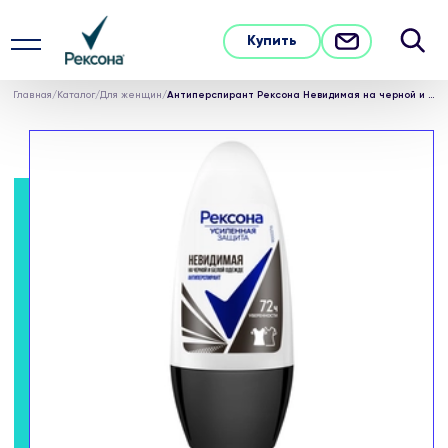
Купить
Главная
/
Каталог
/
Для женщин
/
Антиперспирант Рексона Невидимая на черной и белой одежде 50 мл