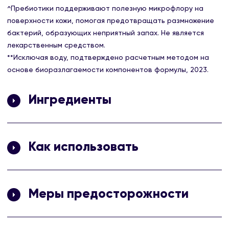
^Пребиотики поддерживают полезную микрофлору на
поверхности кожи, помогая предотвращать размножение
бактерий, образующих неприятный запах. Не является
лекарственным средством.
**Исключая воду, подтверждено расчетным методом на
основе биоразлагаемости компонентов формулы, 2023.
Ингредиенты
Aqua, Sodium Laureth Sulfate, Glycerin^, Sodium Chloride,
Cocamidopropyl Betaine, Inulin^, Lactic Acid^, Citric Acid,
Как использовать
Disodium EDTA, Parfum, PPG-8, Sodium Benzoate, Sodium
Sulfate, Limonene, Linalool, CI 19140, CI 42090.
Нанесите гель Рексона men на мочалку, слегка вспеньте
водой и распределите по всему телу, после чего смойте
Меры предосторожности
пену водой. Можете использовать этот гель как средство
для очищения кожи лица и шампунь.
Избегай попадания в глаза, при попадании в глаза