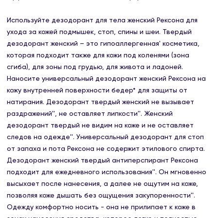
Используйте дезодорант для тела женский Рексона для
ухода за кожей подмышек, стоп, спины и шеи. Твердый
дезодорант женский – это гипоаллергенная' косметика,
которая подходит также для кожи под коленями (зона
сгиба), для зоны под грудью, для живота и ладоней.
Наносите универсальный дезодорант женский Рексона на
кожу внутренней поверхности бедер* для защиты от
натирания. Дезодорант твердый женский не вызывает
раздражений'', не оставляет липкости''. Женский
дезодорант твердый не видим на коже и не оставляет
следов на одежде''. Универсальный дезодорант для стоп
от запаха и пота Рексона не содержит этилового спирта.
Дезодорант женский твердый антиперспирант Рексона
подходит для ежедневного использования''. Он мгновенно
высыхает после нанесения, а далее не ощутим на коже,
позволяя коже дышать без ощущения закупоренности''.
Одежду комфортно носить - она не прилипает к коже в