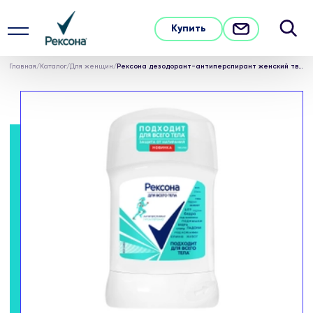
Купить
Главная
/
Каталог
/
Для женщин
/
Рексона дезодорант-антиперспирант женский твердый стик для всего тела 50 мл