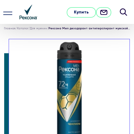
Купить
Главная
/
Каталог
/
Для мужчин
/
Рексона Men дезодорант антиперспирант мужской спрей аэрозоль Чемпионы 150 мл