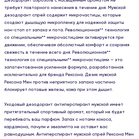
Дезодорант аэрозоль с насыщенным ароматом не
требует повторного нанесения в течение дня. Мужской
дезодорант спрей содержит микрочастицы, которые
создают дышащую микропленку для надежной защиты
нон-стоп от запаха и пота. Революционная** технология
со специальными** микрочастицами активируется при
движении, обеспечивая абсолютный комфорт и сохраняя
свежесть в течение всего дня. Революционная**
технология со специальными** микрочастицами — это
запатентованная усиленная формула, разработанная
исключительно для бренда Рексона. Дезик мужской
Рексона Мен против неприятного запаха частично
блокирует потовые железы, кожа при этом дышит.
Уходовый дезодорант антиперспирант мужской имеет
притягательный спортивный аромат, который не будет
перебивать ваш парфюм. Запах с нотами кокоса,
кардамона, пачули и эвкалипта не оставит вас
равнодушным. Антиперспирант мужской спрей Рексона Мен