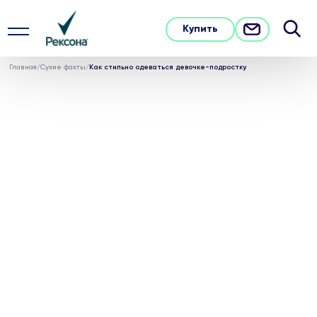
Купить
Главная
/
Сухие факты
/
Как стильно одеваться девочке-подростку