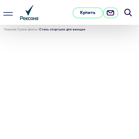
Купить
Главная
/
Сухие факты
/
Стиль спортшик для женщин