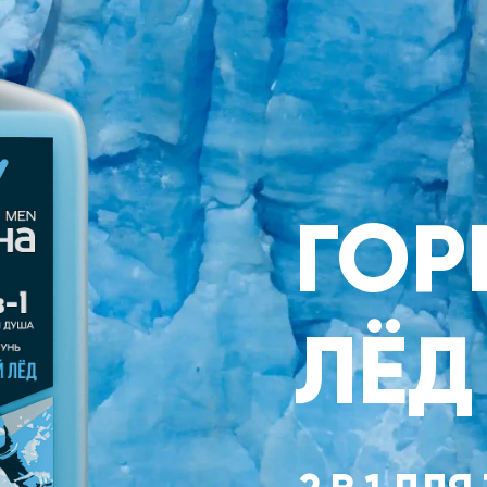
ГОР
ЛЁД