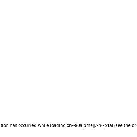
eption has occurred
while loading
xn--80ajpmejj.xn--p1ai
(see the b