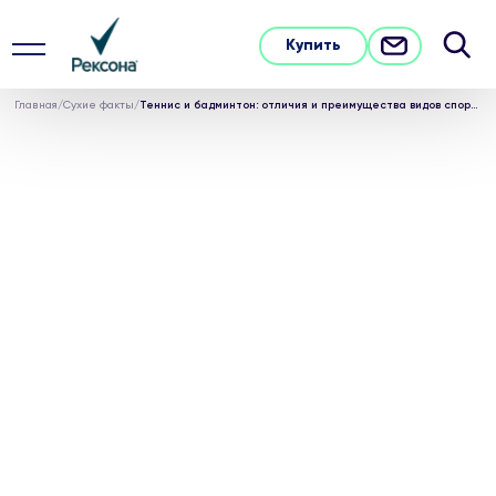
Купить
Главная
/
Сухие факты
/
Теннис и бадминтон: отличия и преимущества видов спорта