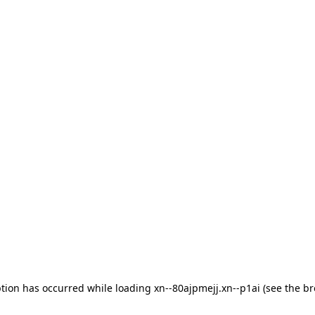
eption has occurred
while loading
xn--80ajpmejj.xn--p1ai
(see the b