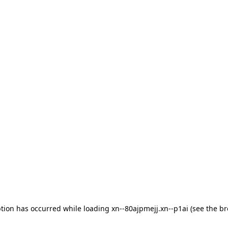
eption has occurred
while loading
xn--80ajpmejj.xn--p1ai
(see the b